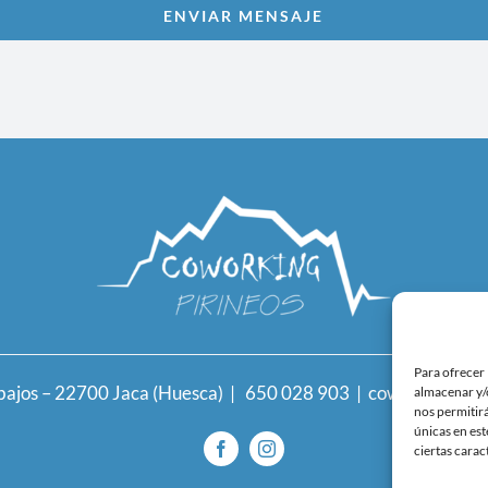
ENVIAR MENSAJE
Para ofrecer 
 bajos – 22700 Jaca (Huesca) |
650 028 903
|
coworkingpiri
almacenar y/o
nos permitir
únicas en est
ciertas carac